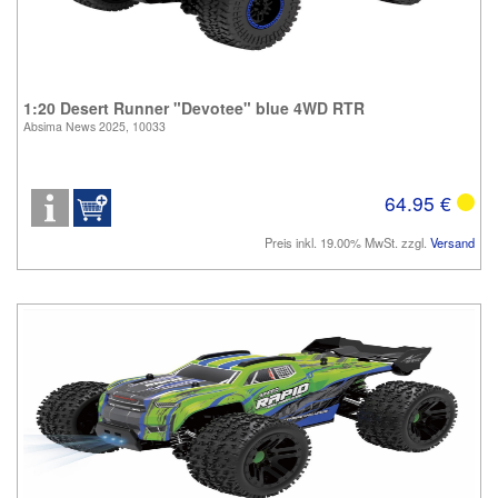
1:20 Desert Runner "Devotee" blue 4WD RTR
Absima News 2025, 10033
64.95 €
Preis inkl. 19.00% MwSt. zzgl.
Versand