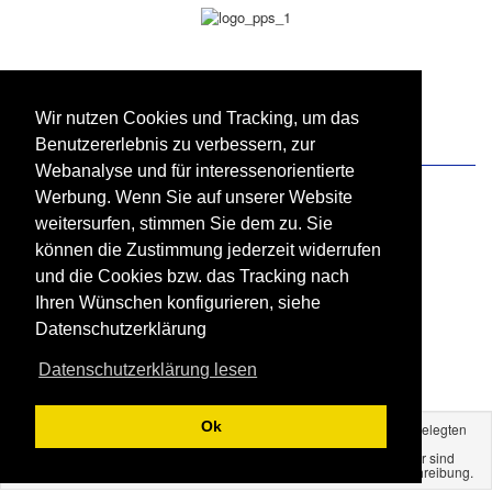
Wir nutzen Cookies und Tracking, um das
Benutzererlebnis zu verbessern, zur
Zahlung und Versand
Webanalyse und für interessenorientierte
Werbung. Wenn Sie auf unserer Website
weitersurfen, stimmen Sie dem zu. Sie
können die Zustimmung jederzeit widerrufen
und die Cookies bzw. das Tracking nach
Ihren Wünschen konfigurieren, siehe
Datenschutzerklärung
Datenschutzerklärung lesen
Ok
Alle hier genannten Preise verstehen sich inkl. der gesetzlich festgelegten
Mehrwertsteuer und zzgl. der gewählten Versandkosten.
Alle Markennamen, Warenzeichen sowie sämtliche Produktbilder sind
Eigentum Ihrer rechtmäßigen Eigentümer und dienen nur der Beschreibung.