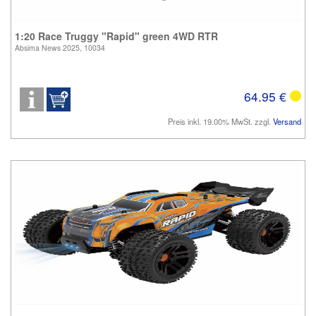
1:20 Race Truggy "Rapid" green 4WD RTR
Absima News 2025, 10034
64.95 €
Preis inkl. 19.00% MwSt. zzgl.
Versand