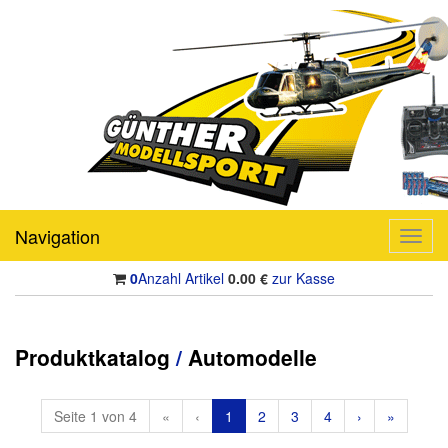
Navigation
Toggl
navig
0
Anzahl Artikel
0.00
€
zur Kasse
Produktkatalog
/
Automodelle
Seite 1 von 4
«
‹
1
2
3
4
›
»