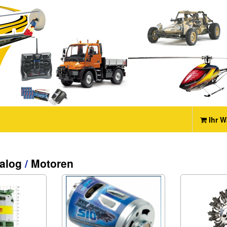
Ihr W
alog
/
Motoren