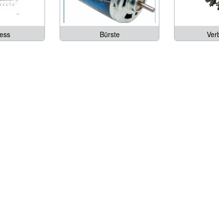
less
Bürste
Ver