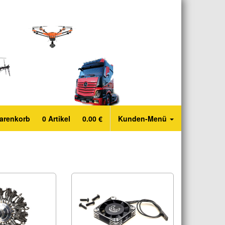
arenkorb
0
Artikel
0.00
€
Kunden-Menü