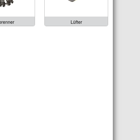
brenner
Lüfter