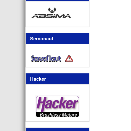
Servonaut
Hacker