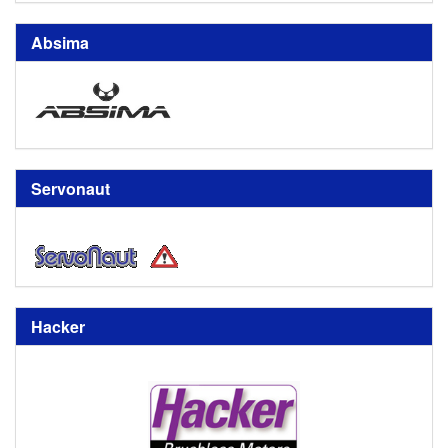
Absima
Servonaut
Hacker