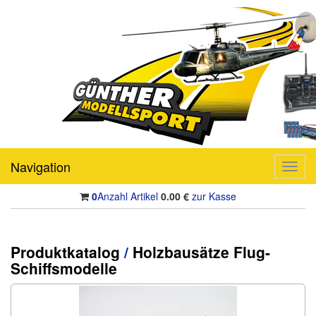
Navigation
Toggl
navig
0
Anzahl Artikel
0.00
€
zur Kasse
Produktkatalog
/
Holzbausätze Flug-
Schiffsmodelle