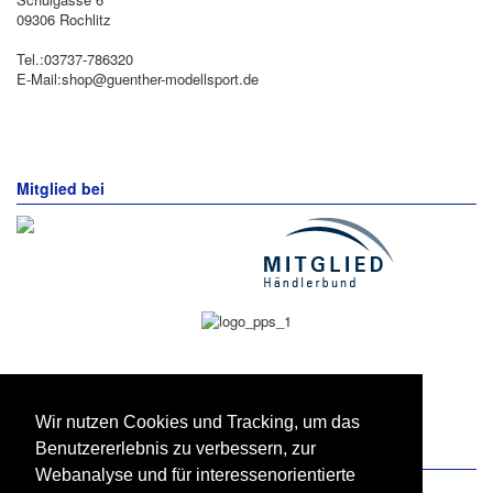
09306 Rochlitz
Tel.:03737-786320
E-Mail:shop@guenther-modellsport.de
Mitglied bei
Wir nutzen Cookies und Tracking, um das
Benutzererlebnis zu verbessern, zur
Zahlung und Versand
Webanalyse und für interessenorientierte