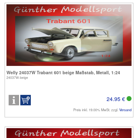
Welly 24037W Trabant 601 beige Maßstab, Metall, 1:24
24037W-beige
24.95 €
Preis inkl. 19.00% MwSt. zzgl.
Versand