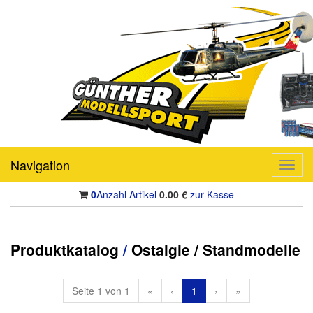
Navigation
Toggl
navig
0
Anzahl Artikel
0.00
€
zur Kasse
Produktkatalog
/
Ostalgie / Standmodelle
Seite 1 von 1
«
‹
1
›
»