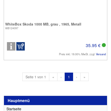
WhiteBox Skoda 1000 MB, grau , 1965, Metall
WB124097
35.95 €
Preis inkl. 19.00% MwSt. zzgl.
Versand
Seite 1 von 1
«
‹
1
›
»
Hauptmenü
Startseite