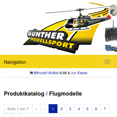
Navigation
Toggl
navig
0
Anzahl Artikel
0.00
€
zur Kasse
Produktkatalog
/
Flugmodelle
Seite 1 von 7
«
‹
1
2
3
4
5
6
7