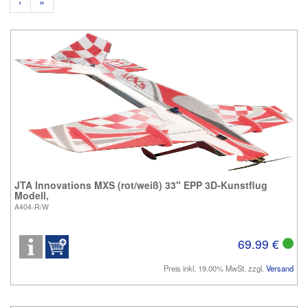
›
»
JTA Innovations MXS (rot/weiß) 33" EPP 3D-Kunstflug
Modell,
A404-R/W
69.99 €
Preis inkl. 19.00% MwSt. zzgl.
Versand