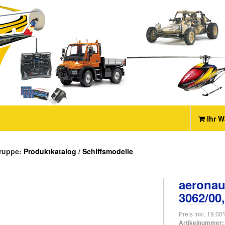
Ihr W
ruppe:
Produktkatalog
/
Schiffsmodelle
aeronau
3062/00
Preis inkl. 19.0
Artikelnummer