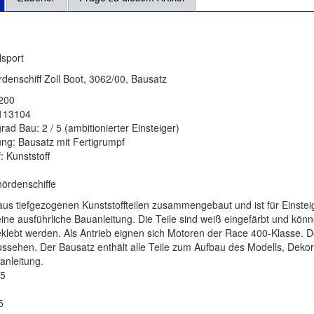
sport
denschiff Zoll Boot, 3062/00, Bausatz
6200
113104
rad Bau: 2 / 5 (ambitionierter Einsteiger)
ng: Bausatz mit Fertigrumpf
: Kunststoff
hördenschiffe
aus tiefgezogenen Kunststoffteilen zusammengebaut und ist für Einstei
eine ausführliche Bauanleitung. Die Teile sind weiß eingefärbt und kön
lebt werden. Als Antrieb eignen sich Motoren der Race 400-Klasse. De
Aussehen. Der Bausatz enthält alle Teile zum Aufbau des Modells, Deko
anleitung.
35
5