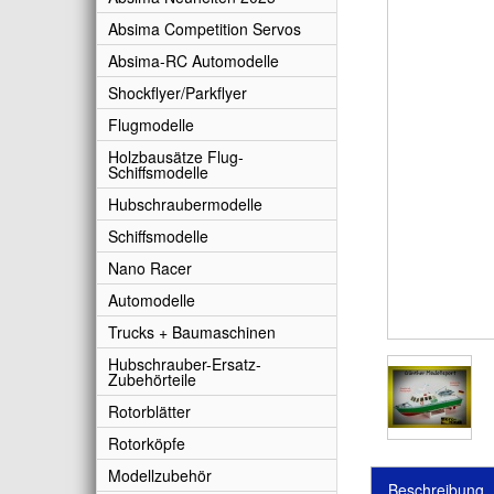
Absima Competition Servos
Absima-RC Automodelle
Shockflyer/Parkflyer
Flugmodelle
Holzbausätze Flug-
Schiffsmodelle
Hubschraubermodelle
Schiffsmodelle
Nano Racer
Automodelle
Trucks + Baumaschinen
Hubschrauber-Ersatz-
Zubehörteile
Rotorblätter
Rotorköpfe
Modellzubehör
Beschreibung