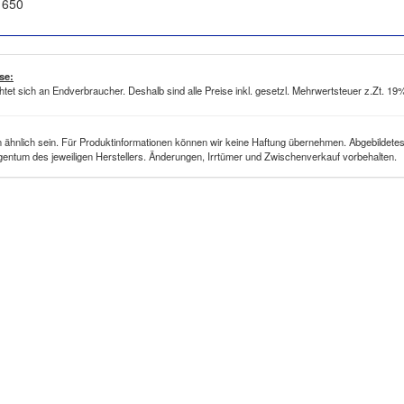
. 650
se:
htet sich an Endverbraucher. Deshalb sind alle Preise inkl. gesetzl. Mehrwertsteuer z.Zt. 1
ähnlich sein. Für Produktinformationen können wir keine Haftung übernehmen. Abgebildetes
gentum des jeweiligen Herstellers. Änderungen, Irrtümer und Zwischenverkauf vorbehalten.