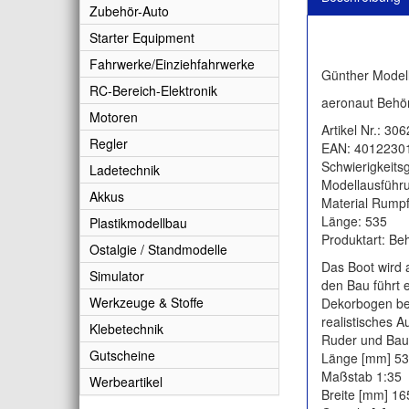
Zubehör-Auto
Starter Equipment
Fahrwerke/Einziehfahrwerke
Günther Modell
RC-Bereich-Elektronik
aeronaut Behör
Motoren
Artikel Nr.: 30
Regler
EAN: 4012230
Schwierigkeitsg
Ladetechnik
Modellausführu
Akkus
Material Rumpf
Länge: 535
Plastikmodellbau
Produktart: Be
Ostalgie / Standmodelle
Das Boot wird 
Simulator
den Bau führt 
Werkzeuge & Stoffe
Dekorbogen bek
realistisches 
Klebetechnik
Ruder und Bau
Gutscheine
Länge [mm] 5
Maßstab 1:35
Werbeartikel
Breite [mm] 16