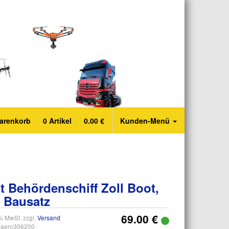
arenkorb
0
Artikel
0.00
€
Kunden-Menü
t Behördenschiff Zoll Boot,
, Bausatz
69.00 €
0% MwSt. zzgl.
Versand
aero306200
: