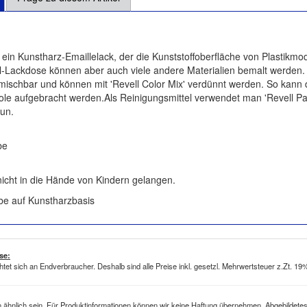
t ein Kunstharz-Emaillelack, der die Kunststoffoberfläche von Plastikmode
l-Lackdose können aber auch viele andere Materialien bemalt werden. A
mischbar und können mit 'Revell Color Mix' verdünnt werden. So kann d
tole aufgebracht werden.Als Reinigungsmittel verwendet man 'Revell Pai
Gun.
be
nicht in die Hände von Kindern gelangen.
be auf Kunstharzbasis
se:
htet sich an Endverbraucher. Deshalb sind alle Preise inkl. gesetzl. Mehrwertsteuer z.Zt. 1
ähnlich sein. Für Produktinformationen können wir keine Haftung übernehmen. Abgebildetes