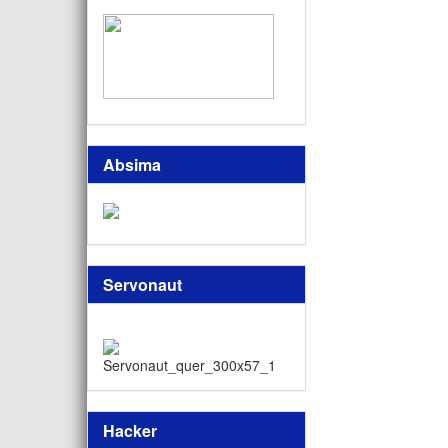
Absima
Servonaut
Hacker