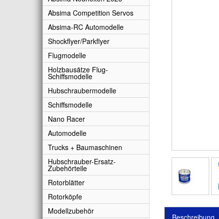
Absima Competition Servos
Absima-RC Automodelle
Shockflyer/Parkflyer
Flugmodelle
Holzbausätze Flug-
Schiffsmodelle
Hubschraubermodelle
Schiffsmodelle
Nano Racer
Automodelle
Trucks + Baumaschinen
Hubschrauber-Ersatz-
Zubehörteile
Rotorblätter
Rotorköpfe
Modellzubehör
Beschreibung