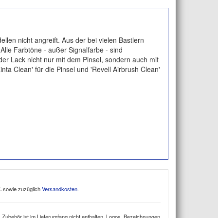
llen nicht angreift. Aus der bei vielen Bastlern
lle Farbtöne - außer Signalfarbe - sind
er Lack nicht nur mit dem Pinsel, sondern auch mit
nta Clean' für die Pinsel und 'Revell Airbrush Clean'
9% sowie zuzüglich
Versandkosten
.
 Zubehör ist im Lieferumfang nicht enthalten. Logos, Bezeichnungen