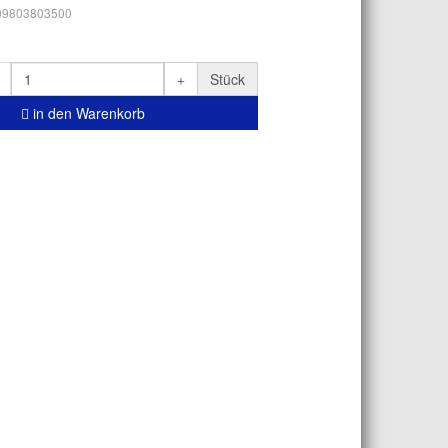
09803803500
Stück
in den Warenkorb