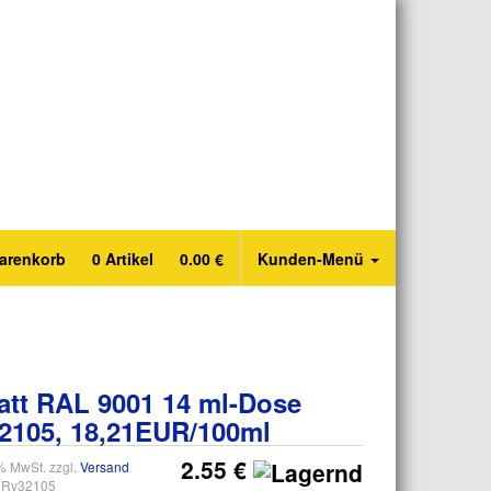
arenkorb
0
Artikel
0.00
€
Kunden-Menü
att RAL 9001 14 ml-Dose
32105, 18,21EUR/100ml
2.55 €
0% MwSt. zzgl.
Versand
Rv32105
: