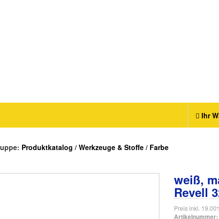
Ihr W
ruppe:
Produktkatalog
/
Werkzeuge & Stoffe
/
Farbe
weiß, m
Revell 
Preis inkl. 19.0
Artikelnummer