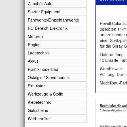
Zubehör-Auto
Starter Equipment
Fahrwerke/Einziehfahrwerke
Revell Color is
RC-Bereich-Elektronik
beliebten 14-m
untereinander 
Motoren
einer Spritzpis
Regler
für die Spray 
Ladetechnik
Lieferumfang:
1x Emaille Far
Akkus
Warnhinweis
Plastikmodellbau
Achtung. Darf 
Ostalgie / Standmodelle
Modellbau-Far
Simulator
Werkzeuge & Stoffe
Klebetechnik
Rechtliche Hinwei
Gutscheine
* Unser Angebot ric
Werbeartikel
Abbildungen können 