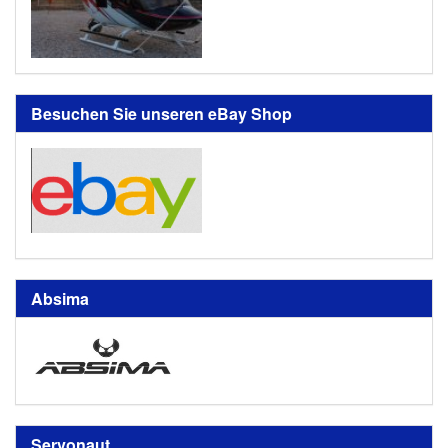
Besuchen Sie unseren eBay Shop
Absima
Servonaut