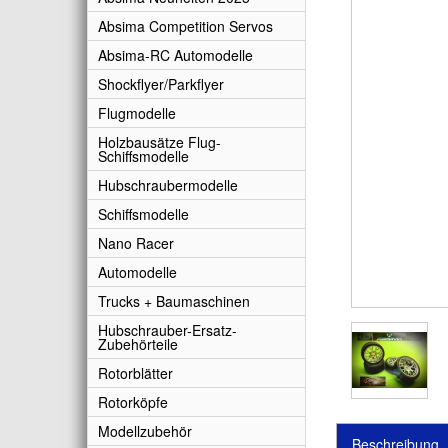
Absima Competition Servos
Absima-RC Automodelle
Shockflyer/Parkflyer
Flugmodelle
Holzbausätze Flug-
Schiffsmodelle
Hubschraubermodelle
Schiffsmodelle
Nano Racer
Automodelle
Trucks + Baumaschinen
Hubschrauber-Ersatz-
Zubehörteile
Rotorblätter
Rotorköpfe
Modellzubehör
Beschreibung