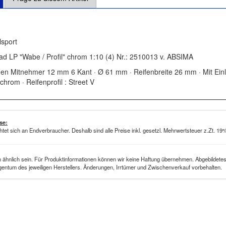
sport
d LP "Wabe / Profil" chrom 1:10 (4) Nr.: 2510013 v. ABSIMA
gen Mitnehmer 12 mm 6 Kant · Ø 61 mm · Reifenbreite 26 mm · Mit Einlag
hrom · Reifenprofil : Street V
se:
htet sich an Endverbraucher. Deshalb sind alle Preise inkl. gesetzl. Mehrwertsteuer z.Zt. 1
ähnlich sein. Für Produktinformationen können wir keine Haftung übernehmen. Abgebildetes
gentum des jeweiligen Herstellers. Änderungen, Irrtümer und Zwischenverkauf vorbehalten.