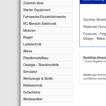
Zubehör-Auto
Starter Equipment
Fahrwerke/Einziehfahrwerke
Günther Modell
RC-Bereich-Elektronik
Räderset Onroa
Motoren
Features : Fel
Regler
Design : Wabe c
Ladetechnik
Akkus
Plastikmodellbau
Rechtliche Hinwei
* Unser Angebot ric
Ostalgie / Standmodelle
Simulator
Abbildungen können 
Werkzeuge & Stoffe
und Marken sind Ei
Klebetechnik
Gutscheine
Werbeartikel