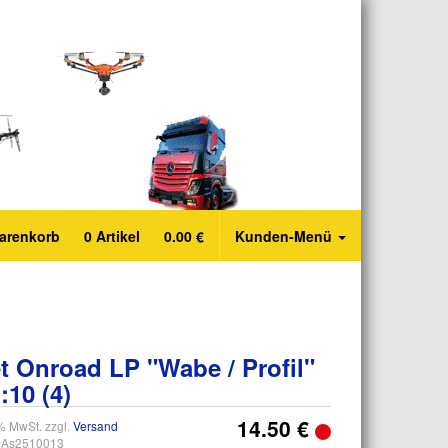
arenkorb
0
Artikel
0.00
€
Kunden-Menü
t Onroad LP "Wabe / Profil"
:10 (4)
14.50 €
0% MwSt. zzgl.
Versand
As2510013
: