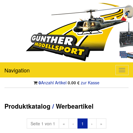
Navigation
Toggl
navig
0
Anzahl Artikel
0.00
€
zur Kasse
Produktkatalog
/
Werbeartikel
Seite 1 von 1
«
‹
1
›
»